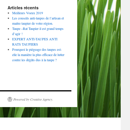
Articles récents
Meilleurs Voeux 2019
Les conseils anti-taupes de l’artisan et
maitre taupier de votre région.
Taupe –Rat Taupier il est grand temps
d’agir !
EXPERT ANTI­-TAUPES ANTI
RATS TAUPIERS
Pourquoi le piégeage des taupes est-
elle la manière la plus efficace de lutter
contre les dégâts dus à la taupe ?
Powered by Creative Agency.