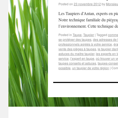
Posted on
23 novembre 2012
by
Monsieu
Les Taupiers d’Antan, experts en pié
Notre technique familiale du piégeag
l’environnement. Cette technique d
Posted in
Taupe
,
Taupier
|
Tagged
commen
se protéger des taupes
,
des adresses de t
professionnels agréés à votre service
,
éra
vente des pièges à taupes
,
le taupier dan
astuces du maitre taupier
,
les experts en t
service
,
l’expert en taupe
,
où trouver un vé
taupes conseils et astuces
,
taupes-consei
possible
,
un taupier de votre région
|
Com