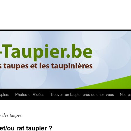
upiers
Photos et Vidéos
Trouvez un taupier près de chez vous
Nos pa
 des taupes
t/ou rat taupier ?