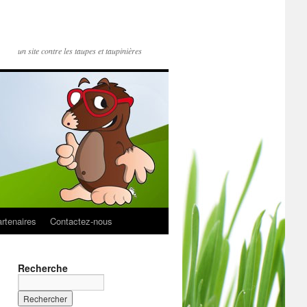
un site contre les taupes et taupinières
rtenaires
Contactez-nous
Recherche