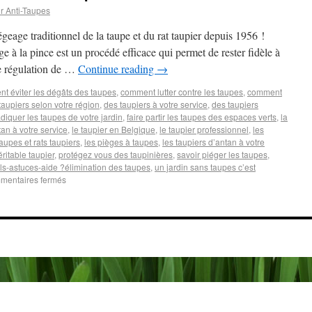
r Anti-Taupes
geage traditionnel de la taupe et du rat taupier depuis 1956 !
e à la pince est un procédé efficace qui permet de rester fidèle à
e régulation de …
Continue reading
→
t éviter les dégâts des taupes
,
comment lutter contre les taupes
,
comment
aupiers selon votre région
,
des taupiers à votre service
,
des taupiers
diquer les taupes de votre jardin
,
faire partir les taupes des espaces verts
,
la
tan à votre service
,
le taupier en Belgique
,
le taupier professionnel
,
les
aupes et rats taupiers
,
les pièges à taupes
,
les taupiers d’antan à votre
ritable taupier
,
protégez vous des taupinières
,
savoir piéger les taupes
,
ls-astuces-aide ?élimination des taupes
,
un jardin sans taupes c’est
mentaires fermés