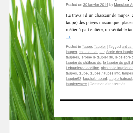
Posted on
30 janvier 2014
by
Monsieur A
Le travail d’un chasseur de taupes, 
taupe) des pièges mécanique, place
métier à part entière, un véritable t
→
Posted in
Taupe
,
Taupier
|
Tagged
antica
taupes
,
école de taupier
,
école des taupie
taupiers
,
jérome le taupier du
,
le célébre 
taupier du château de
,
le taupier du golf 
Letaupierdelacolline
,
nicolas le taupier d
taupes
,
taupe
,
taupes
,
taupes info
,
taupes
taupier62
,
taupierbrabant
,
taupierhainaut
taupierwavre
|
Commentaires fermés