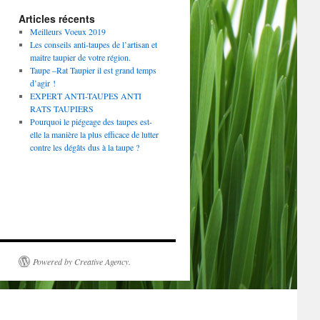
Articles récents
Meilleurs Voeux 2019
Les conseils anti-taupes de l’artisan et
maitre taupier de votre région.
Taupe –Rat Taupier il est grand temps
d’agir !
EXPERT ANTI­-TAUPES ANTI
RATS TAUPIERS
Pourquoi le piégeage des taupes est-
elle la manière la plus efficace de lutter
contre les dégâts dus à la taupe ?
Powered by Creative Agency.