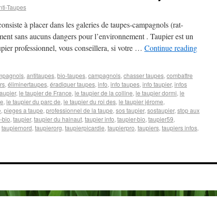
nti-Taupes
consiste à placer dans les galeries de taupes-campagnols (rat-
ment sans aucuns dangers pour l’environnement . Taupier est un
aupier professionnel, vous conseillera, si votre …
Continue reading
mpagnols
,
antitaupes
,
bio-taupes
,
campagnols
,
chasser taupes
,
combattre
rs
,
éliminertaupes
,
éradiquer taupes
,
info
,
info taupes
,
info taupier
,
infos
taupier
,
le taupier de France
,
le taupier de la colline
,
le taupier dormi
,
le
de
,
le taupier du parc de
,
le taupier du roi des
,
le taupier jérome
,
e
,
pieges a taupe
,
professionnel de la taupe
,
sos taupier
,
sostaupier
,
stop aux
-bio
,
taupier
,
taupier du hainaut
,
taupier info
,
taupier-bio
,
taupier59
,
,
taupiernord
,
taupierorg
,
taupierpicardie
,
taupierpro
,
taupiers
,
taupiers infos
,