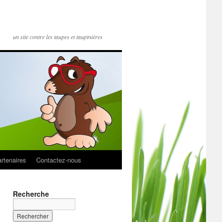
un site contre les taupes et taupinières
rtenaires
Contactez-nous
Recherche