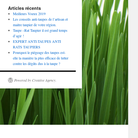
Articles récents
Meilleurs Voeux 2019
Les conseils anti-taupes de l’artisan et
maitre taupier de votre région.
Taupe –Rat Taupier il est grand temps
d’agir !
EXPERT ANTI­-TAUPES ANTI
RATS TAUPIERS
Pourquoi le piégeage des taupes est-
elle la manière la plus efficace de lutter
contre les dégâts dus à la taupe ?
Powered by Creative Agency.