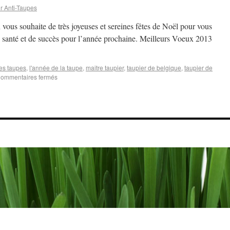
r Anti-Taupes
n vous souhaite de très joyeuses et sereines fêtes de Noël pour vous
de santé et de succès pour l’année prochaine. Meilleurs Voeux 2013
des taupes
,
l'année de la taupe
,
maitre taupier
,
taupier de belgique
,
taupier de
ommentaires fermés