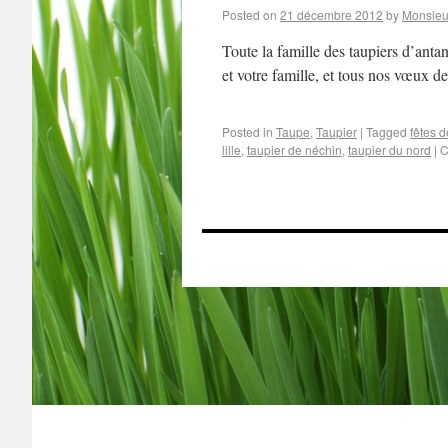
Posted on
21 décembre 2012
by
Monsieu
Toute la famille des taupiers d’anta
et votre famille, et tous nos vœux 
Posted in
Taupe
,
Taupier
|
Tagged
fêtes 
lille
,
taupier de néchin
,
taupier du nord
|
C