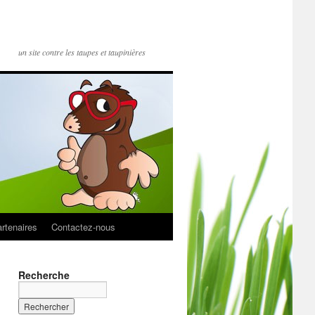
un site contre les taupes et taupinières
rtenaires
Contactez-nous
Recherche