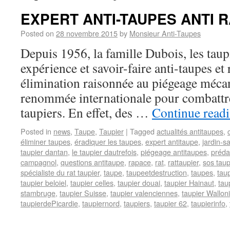
EXPERT ANTI­-TAUPES ANTI 
Posted on
28 novembre 2015
by
Monsieur Anti-Taupes
Depuis 1956, la famille Dubois, les taup
expérience et savoir-faire anti-taupes et
élimination raisonnée au piégeage méca
renommée internationale pour combattre 
taupiers. En effet, des …
Continue read
Posted in
news
,
Taupe
,
Taupier
|
Tagged
actualités anti­taupes
,
éliminer taupes
,
éradiquer les taupes
,
expert anti­taupe
,
jardin-s
taupier dantan
,
le taupier dautrefois
,
piégeage anti­taupes
,
préda
campagnol
,
questions anti­taupe
,
rapace
,
rat
,
rattaupier
,
sos taup
spécialiste du rat taupier
,
taupe
,
taupeetdestruction
,
taupes
,
taup
taupier beloiel
,
taupier celles
,
taupier douai
,
taupier Hainaut
,
tau
stambruge
,
taupier Suisse
,
taupier valenciennes
,
taupier Wallon
taupierdePicardie
,
taupiernord
,
taupiers
,
taupier­ 62
,
taupier­info
,