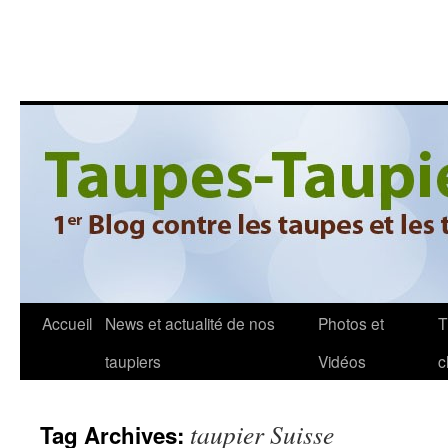
Accueil
News et actualité de nos
Photos et
T
taupiers
Vidéos
c
taupier Suisse
Tag Archives: